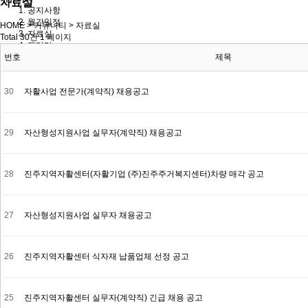
자료실
공지사항
월간일정
HOME > 커뮤니티 > 자료실
자료실
Total 30건
1 페이지
갤러리
번호
직원 공유방
제목
30
자활사업 전문가(계약직) 채용공고
29
자산형성지원사업 실무자(계약직) 채용공고
28
진주지역자활센터(자활기업 (주)진주주거복지센터)차량 매각 공고
27
자산형성지원사업 실무자 채용공고
26
진주지역자활센터 식자재 납품업체 선정 공고
25
진주지역자활센터 실무자(계약직) 긴급 채용 공고