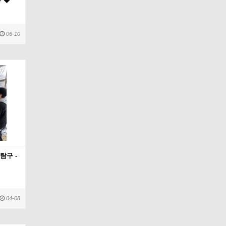
♡
06-10
탐구 -
04-08