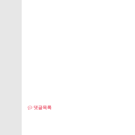
공지사항
월간일정
자료실
갤러리
직원 공유방
댓글목록