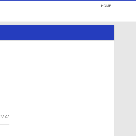
HOME
공지사항
월간일정
자료실
갤러리
직원공유방>
12:02