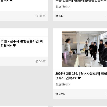
전달식♥
우는 인문학] -숲길체험(걷는인문학)
최고관리자
06-10
842
월 31일 - 진주시 통합돌봄사업 위
 전달식♥
04-17
2026년 3월 18일 [청년자립도전] 직업
펫푸드 견학-♥♥
최고관리자
2245