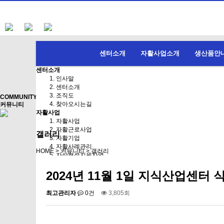
센터소개
자활사업소개
생산품안
센터소개
인사말
센터소개
조직도
COMMUNITY
찾아오시는길
커뮤니티
자활사업
자활사업
자활근로사업
갤러리
자활기업
자활사례관리
HOME > 커뮤니티 > 갤러리
자산형성지원사업
생산품안내
생산품 안내
2024년 11월 1일 지식산업센터 
체험 프로그램
사회서비스
최고관리자
0건
3,805회
장애인사업
노인·가사간병사업
장기요양사업
커뮤니티